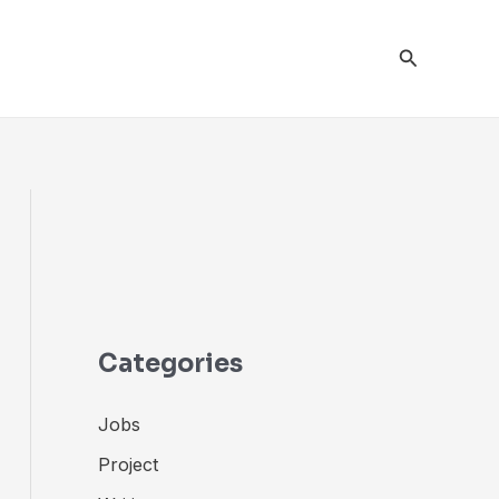
검
색
Categories
Jobs
Project