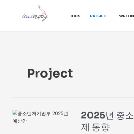
콘
텐
JOBS
PROJECT
WRITI
츠
로
건
너
뛰
기
Project
2025년 중
제 동향