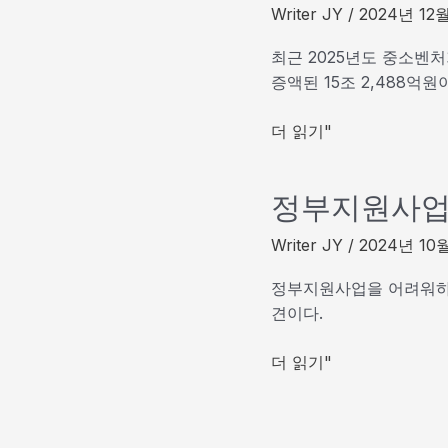
Writer JY
/
2024년 12
최근 2025년도 중소벤처
증액된 15조 2,488억원
2025
더 읽기"
년
중
정부지원사업
소
벤
Writer JY
/
2024년 10
처
기
정부지원사업을 어려워하
업
견이다.
부
예
정
더 읽기"
산
부
확
지
정
원